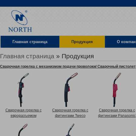
Главная страница
Продукция
О компан
Местоположение
Главная страница
» Продукция
Сварочная горелка с механизмом подачи проволоки/ Сварочный пистолет
Сварочная горелка с
Сварочная горелка с
Сварочная горелка с
евроразъемом
фитингами Tweco
фитингами Panasonic