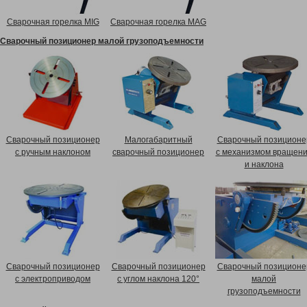
Сварочная горелка MIG
Сварочная горелка MAG
Сварочный позиционер малой грузоподъемности
Сварочный позиционер
Малогабаритный
Сварочный позиционе
с ручным наклоном
сварочный позиционер
с механизмом вращен
и наклона
Сварочный позиционер
Сварочный позиционер
Сварочный позиционе
с электроприводом
с углом наклона 120°
малой
грузоподъемности