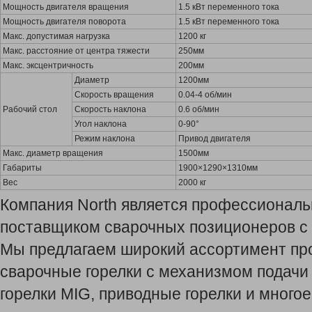
Мощность двигателя вращения
1.5 кВт переменного тока
Мощность двигателя поворота
1.5 кВт переменного тока
Макс. допустимая нагрузка
1200 кг
Макс. расстояние от центра тяжести
250мм
Макс. эксцентричность
200мм
Диаметр
1200мм
Скорость вращения
0.04-4 об/мин
Рабочий стол
Скорость наклона
0.6 об/мин
Угол наклона
0-90°
Режим наклона
Привод двигателя
Макс. диаметр вращения
1500мм
Габариты
1900×1290×1310мм
Вес
2000 кг
Компания North является профессионал
поставщиком сварочных позиционеров с 
Мы предлагаем широкий ассортимент про
сварочные горелки с механизмом подачи
горелки MIG, приводные горелки и многое