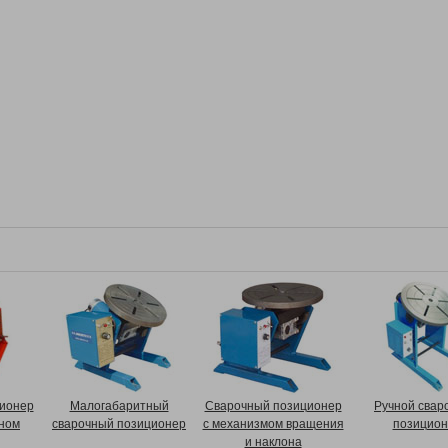
ионер
Малогабаритный
Сварочный позиционер
Ручной свар
оном
сварочный позиционер
с механизмом вращения
позицион
и наклона