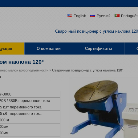
English
Русский
Portuguê
Сварочный позиционер с углом наклона 120
дукция
О компании
Сертификаты
ом наклона 120°
онер малой грузоподъемности
» Сварочный позиционер с углом наклона 120°
°
Y-3000
20В / 380В переменного тока
.5 кВт переменного тока
.5 кВт переменного тока
000 кг
00мм
00мм