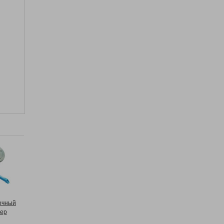
очный
ер