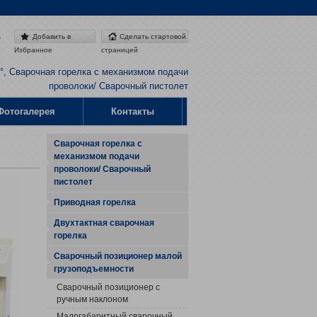
s
Добавить в
Сделать стартовой
Избранное
страницей
°, Сварочная горелка с механизмом подачи
проволоки/ Сварочный пистолет
Фотогалерея
Контакты
Сварочная горелка с
механизмом подачи
проволоки/ Сварочный
пистолет
Приводная горелка
Двухтактная сварочная
горелка
Сварочный позиционер малой
грузоподъемности
Сварочный позиционер с
ручным наклоном
Малогабаритный сварочный