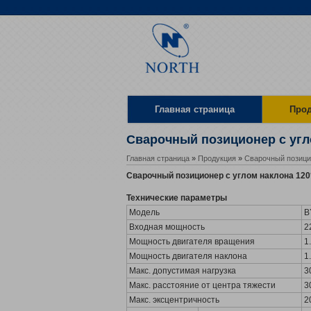
Главная страница
Про
Местоположение
Сварочный позиционер с угл
Главная страница
»
Продукция
»
Сварочный позици
Сварочный позиционер с углом наклона 120
Технические параметры
Модель
B
Входная мощность
2
Мощность двигателя вращения
1
Мощность двигателя наклона
1
Макс. допустимая нагрузка
3
Макс. расстояние от центра тяжести
3
Макс. эксцентричность
2