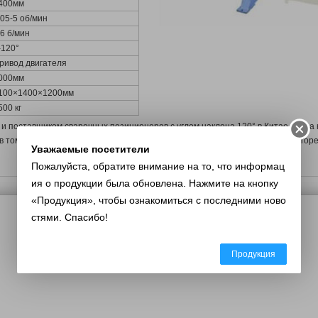
400мм
.05-5 об/мин
.6 б/мин
-120°
ривод двигателя
000мм
100×1400×1200мм
500 кг
 поставщиком сварочных позиционеров с углом наклона 120° в Китае, наша
в том числе сварочные горелки MAG с водяным охлаждением, приводные горе
Уважаемые посетители
Пожалуйста, обратите внимание на то, что информац
ия о продукции была обновлена. Нажмите на кнопку
«Продукция», чтобы ознакомиться с последними ново
стями. Спасибо!
Продукция