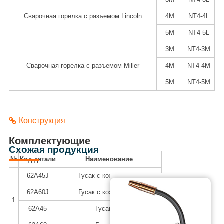
Сварочная горелка с разъемом Lincoln
4M
NT4-4L
5M
NT4-5L
3M
NT4-3M
Сварочная горелка с разъемом Miller
4M
NT4-4M
5M
NT4-5M
Конструкция
Комплектующие
Схожая продукция
№
Код детали
Наименование
62A45J
Гусак с кожухом 45°
62A60J
Гусак с кожухом 60°
1
62A45
Гусак 45°