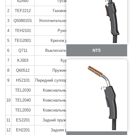
62A60
Гусак 60°
2
TEF2212
Газовое сопло
3
Q508015S
Уплотнительное кольцо 8x1.5
4
TEH2101
Рукоятка
5
TEG2001
Крючок рукоятки
NT5
6
Q711
Выключатель OMRON
7
KJ003
Курок
8
Q60512
Пружина курка
9
HS2101
Передний суппорт (опора) кабеля
TEL2030
Коаксиальный кабель 3м
10
TEL2040
Коаксиальный кабель 4м
TEL2050
Коаксиальный кабель 5м
11
ES2201
Задний пружинный кожух
12
EH2201
Задняя рукоятка