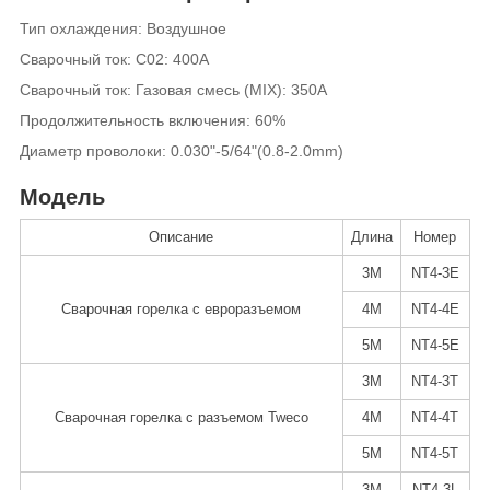
Тип охлаждения: Воздушное
Сварочный ток: C02: 400A
Сварочный ток: Газовая смесь (MIX): 350A
Продолжительность включения: 60%
Диаметр проволоки: 0.030"-5/64"(0.8-2.0mm)
Модель
Описание
Длина
Номер
3M
NT4-3E
Сварочная горелка с евроразъемом
4M
NT4-4E
5M
NT4-5E
3M
NT4-3T
Сварочная горелка с разъемом Tweco
4M
NT4-4T
5M
NT4-5T
3M
NT4-3L