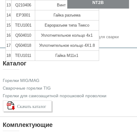
NT2B
13
Q210406
Винт M4x6
14
EP3001
Гайка разъема
Tags
15
TEU1001
Евроразъем типа Tweco
Горелка для сварочных аппаратов
16
Q504010
Уплотнительное кольцо 4x1
Сварочные принадлежности оптом
аксессуары для сварки
17
Q504018
Уплотнительное кольцо 4X1.8
18
TEU1011
Гайка M11x1
Каталог
Горелки MIG/MAG
Сварочные горелки TIG
Горелки для самозащитной порошковой проволоки
Скачать каталог
Комплектующие