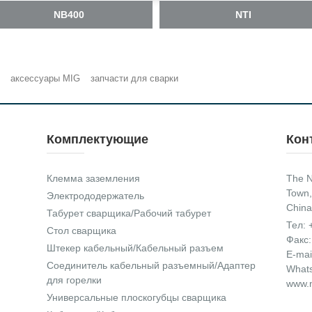
NB400
NTI
аксессуары MIG
запчасти для сварки
Комплектующие
Кон
Клемма заземления
The N
Town,
Электрододержатель
China
Табурет сварщика/Рабочий табурет
Тел:
Стол сварщика
Факс:
Штекер кабельный/Кабельный разъем
E-mai
Соединитель кабельный разъемный/Адаптер
What
для горелки
www.n
Универсальные плоскогубцы сварщика