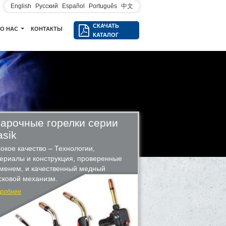
English
Русский
Español
Português
中文
СКАЧАТЬ
О НАС
КОНТАКТЫ
КАТАЛОГ
арочные горелки серии
asik
окое качество – Технологии,
ериалы и конструкция, проверенные
менем, и качественный медный
сковой механизм.
робнее