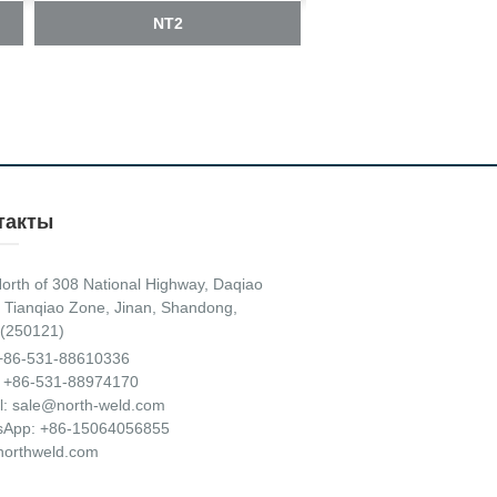
NT2
NT4
такты
orth of 308 National Highway, Daqiao
 Tianqiao Zone, Jinan, Shandong,
(250121)
+86-531-88610336
 +86-531-88974170
l:
sale@north-weld.com
sApp:
+86-15064056855
orthweld.com