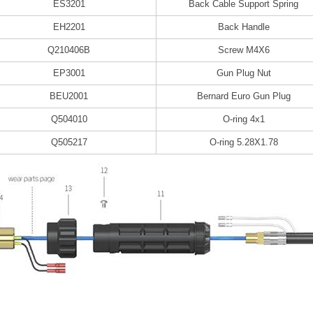
ES3201
Back Cable Support Spring
EH2201
Back Handle
Q210406B
Screw M4X6
EP3001
Gun Plug Nut
BEU2001
Bernard Euro Gun Plug
Q504010
O-ring 4x1
Q505217
O-ring 5.28X1.78