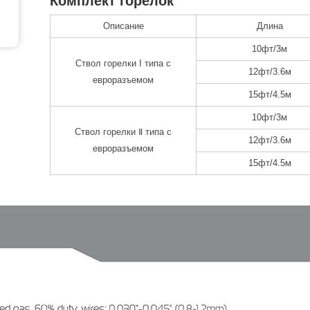
Комплект горелок
Описание
Длина
10фт/3м
Ствол горелки I типа с
12фт/3.6м
евроразъемом
15фт/4.5м
10фт/3м
Ствол горелки Ⅱ типа с
12фт/3.6м
евроразъемом
15фт/4.5м