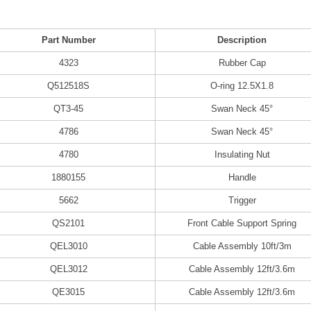
Part Number
Description
4323
Rubber Cap
Q512518S
O-ring 12.5X1.8
QT3-45
Swan Neck 45°
4786
Swan Neck 45°
4780
Insulating Nut
1880155
Handle
5662
Trigger
QS2101
Front Cable Support Spring
QEL3010
Cable Assembly 10ft/3m
QEL3012
Cable Assembly 12ft/3.6m
QE3015
Cable Assembly 12ft/3.6m