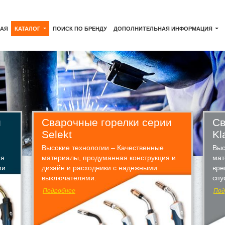
НАЯ
КАТАЛОГ
ПОИСК ПО БРЕНДУ
ДОПОЛНИТЕЛЬНАЯ ИНФОРМАЦИЯ
и
Сварочные горелки серии
Св
Selekt
Kl
Высокие технологии – Качественные
Выс
ая
материалы, продуманная конструкция и
мат
ми
дизайн и расходники с надежными
вре
выключателями.
спу
Подробнее
Под