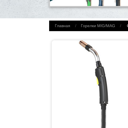
Главная
Горелки MIG/MAG
С