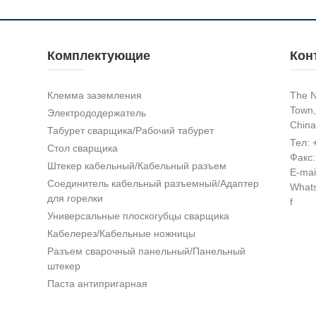
Комплектующие
Кон
Клемма заземления
The N
Town,
Электрододержатель
China
Табурет сварщика/Рабочий табурет
Тел:
Стол сварщика
Факс:
Штекер кабельный/Кабельный разъем
E-mai
Соединитель кабельный разъемный/Адаптер
What
для горелки
f
Универсальные плоскогубцы сварщика
Кабелерез/Кабельные ножницы
Разъем сварочный панельный/Панельный
штекер
Паста антипригарная