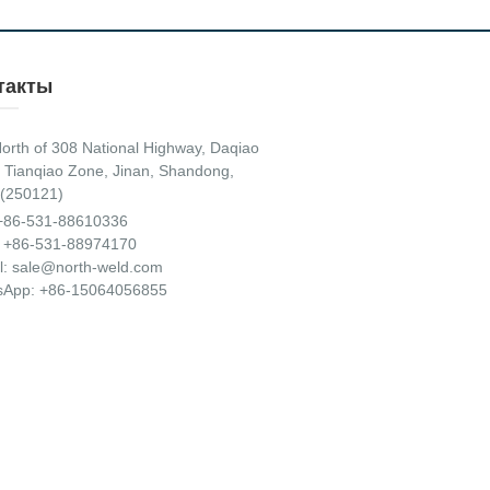
такты
orth of 308 National Highway, Daqiao
 Tianqiao Zone, Jinan, Shandong,
(250121)
+86-531-88610336
 +86-531-88974170
l:
sale@north-weld.com
sApp:
+86-15064056855