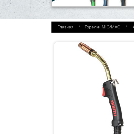
Главная
Горелки MIG/MAG
С