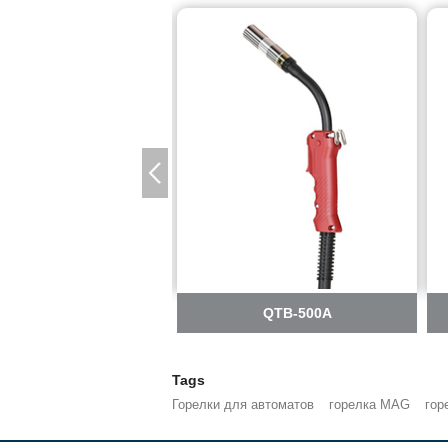
QTB-350A
QTB-500A
Tags
Горелки для автоматов
горелка MAG
гор