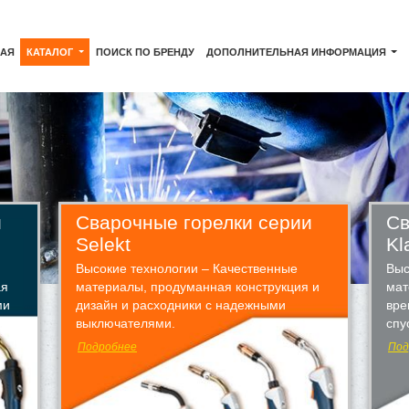
НАЯ
КАТАЛОГ
ПОИСК ПО БРЕНДУ
ДОПОЛНИТЕЛЬНАЯ ИНФОРМАЦИЯ
и
Сварочные горелки серии
Св
Selekt
Kl
Высокие технологии – Качественные
Выс
ая
материалы, продуманная конструкция и
мат
ми
дизайн и расходники с надежными
вре
выключателями.
спу
Подробнее
Под