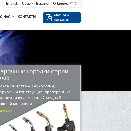
English
Русский
Español
Português
中文
СКАЧАТЬ
О НАС
КОНТАКТЫ
КАТАЛОГ
арочные горелки серии
asik
окое качество – Технологии,
ериалы и конструкция, проверенные
менем, и качественный медный
сковой механизм.
робнее