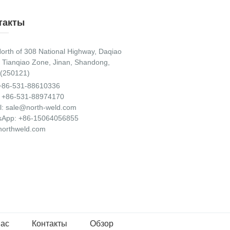
такты
orth of 308 National Highway, Daqiao
 Tianqiao Zone, Jinan, Shandong,
(250121)
+86-531-88610336
 +86-531-88974170
l:
sale@north-weld.com
sApp:
+86-15064056855
orthweld.com
нас
Контакты
Обзор