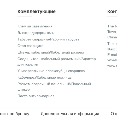
Комплектующие
Кон
Клемма заземления
The N
Town,
Электрододержатель
China
Табурет сварщика/Рабочий табурет
Тел:
Стол сварщика
Факс:
Штекер кабельный/Кабельный разъем
E-mai
Соединитель кабельный разъемный/Адаптер
What
для горелки
www.n
Универсальные плоскогубцы сварщика
Кабелерез/Кабельные ножницы
Разъем сварочный панельный/Панельный
штекер
Паста антипригарная
оиск по бренду
Дополнительная информация
О 