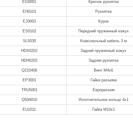
EG0001
Крючок рукоятки
EH0101
Рукоятка
EJ0003
Курок
ES0102
Передний пружинный кожух
SL5030
Коаксиальный кабель 3 м
HDS0202
Задний пружинный кожух
HDH0202
Задняя рукоятка
Q210406
Винт M4x6
EP3001
Гайка разъема
TRU5001
Евроразъем
Q504010
Уплотнительное кольцо 4x1
EU1011
Гайка M10x1