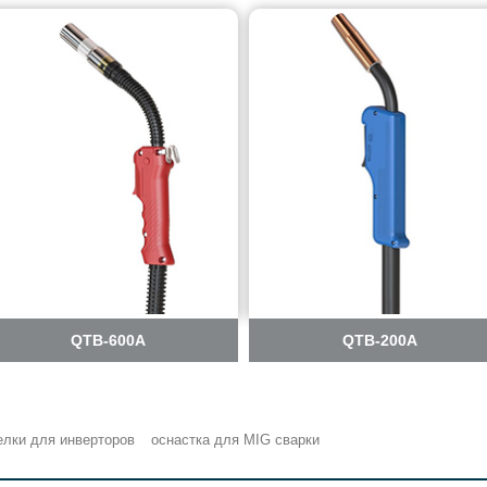
QTB-600A
QTB-200A
елки для инверторов
оснастка для MIG сварки