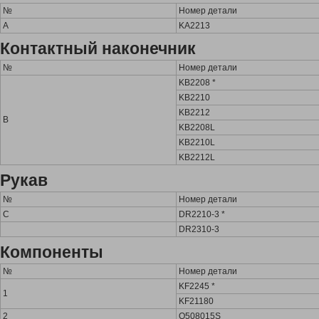
№
Номер детали
A
KA2213
Контактный наконечник
№
Номер детали
KB2208 *
KB2210
KB2212
B
KB2208L
KB2210L
KB2212L
Рукав
№
Номер детали
C
DR2210-3 *
DR2310-3
Компоненты
№
Номер детали
KF2245 *
1
KF21180
2
Q508015S