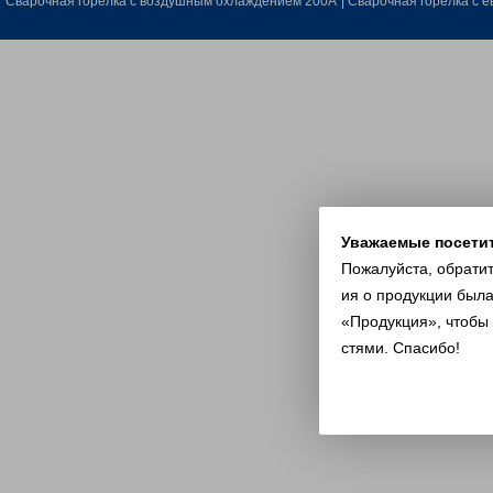
Сварочная горелка с воздушным охлаждением 200A
|
Сварочная горелка с 
Уважаемые посети
Пожалуйста, обрати
ия о продукции была
«Продукция», чтобы
стями. Спасибо!