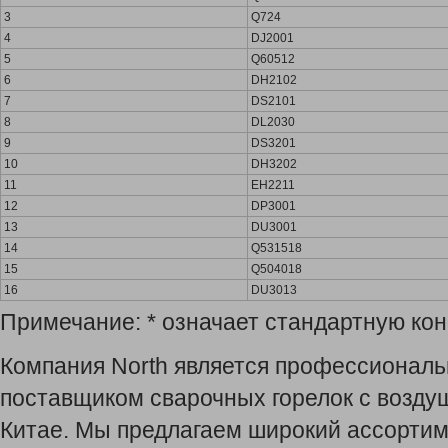
3
Q724
4
DJ2001
5
Q60512
6
DH2102
7
DS2101
8
DL2030
9
DS3201
10
DH3202
11
EH2211
12
DP3001
13
DU3001
14
Q531518
15
Q504018
16
DU3013
Примечание: * означает стандартную ко
Компания North является профессионал
поставщиком сварочных горелок с возд
Китае. Мы предлагаем широкий ассортиме