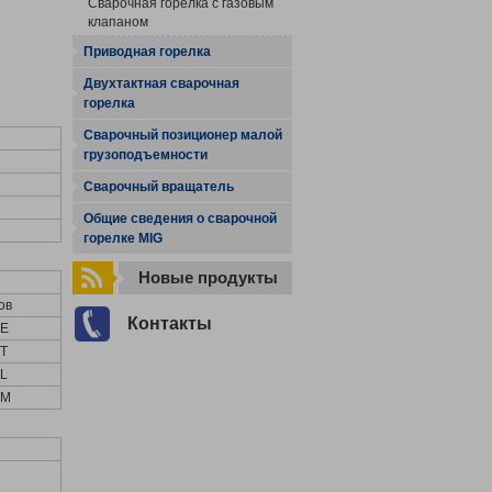
Сварочная горелка с газовым
клапаном
Приводная горелка
Двухтактная сварочная
горелка
Сварочный позиционер малой
грузоподъемности
Сварочный вращатель
Общие сведения о сварочной
горелке MIG
Новые продукты
ов
Контакты
5E
5T
5L
5M