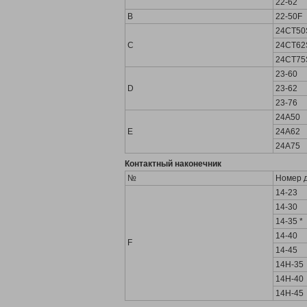
22-62
B
22-50F
24CT50
C
24CT62
24CT75
23-60
D
23-62
23-76
24A50
E
24A62
24A75
Контактный наконечник
№
Номер 
14-23
14-30
14-35 *
14-40
F
14-45
14H-35
14H-40
14H-45