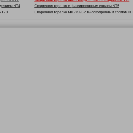
ждением NT4
Сварочная горелка с фиксированным соплом NT5
 NT2B
Сварочная горелка MIG/MAG с высокопрочным соплом N