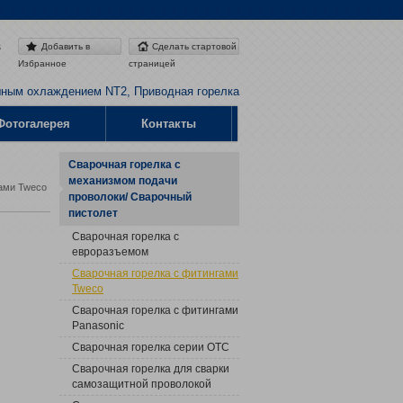
s
Добавить в
Сделать стартовой
Избранное
страницей
шным охлаждением NT2, Приводная горелка
Фотогалерея
Контакты
Сварочная горелка с
механизмом подачи
гами Tweco
проволоки/ Сварочный
пистолет
Сварочная горелка с
евроразъемом
Сварочная горелка с фитингами
Tweco
Сварочная горелка с фитингами
Panasonic
Сварочная горелка серии OTC
Сварочная горелка для сварки
самозащитной проволокой