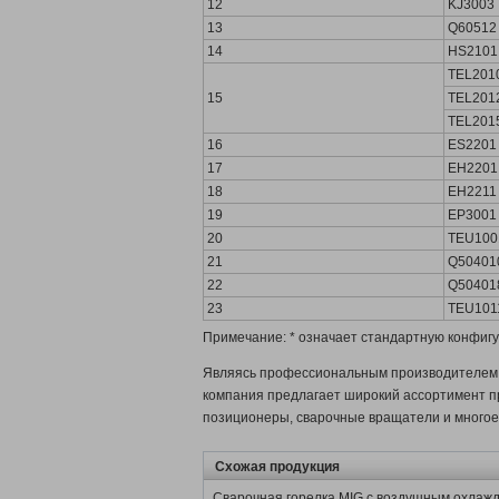
12
KJ3003
13
Q60512
14
HS2101
TEL201
15
TEL201
TEL201
16
ES2201
17
EH2201
18
EH2211
19
EP3001
20
TEU100
21
Q50401
22
Q50401
23
TEU101
Примечание: * означает стандартную конфиг
Являясь профессиональным производителем и
компания предлагает широкий ассортимент пр
позиционеры, сварочные вращатели и многое 
Схожая продукция
Сварочная горелка MIG с воздушным охлаж