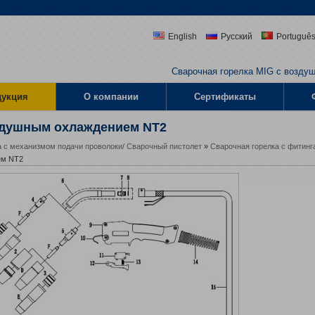
English
Русский
Portuguê
Сварочная горелка MIG с возду
дукция
О компании
Сертификаты
оздушным охлаждением NT2
а с механизмом подачи проволоки/ Сварочный пистолет
»
Сварочная горелка с фитин
ем NT2