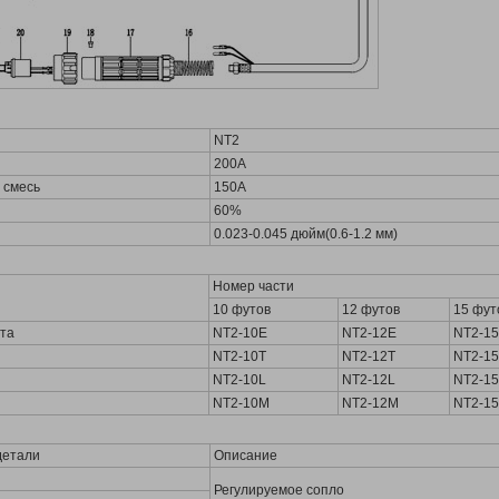
NT2
200А
 смесь
150А
60%
0.023-0.045 дюйм(0.6-1.2 мм)
Номер части
10 футов
12 футов
15 фут
рта
NT2-10E
NT2-12E
NT2-1
NT2-10T
NT2-12T
NT2-1
NT2-10L
NT2-12L
NT2-1
NT2-10M
NT2-12M
NT2-1
детали
Описание
Регулируемое сопло