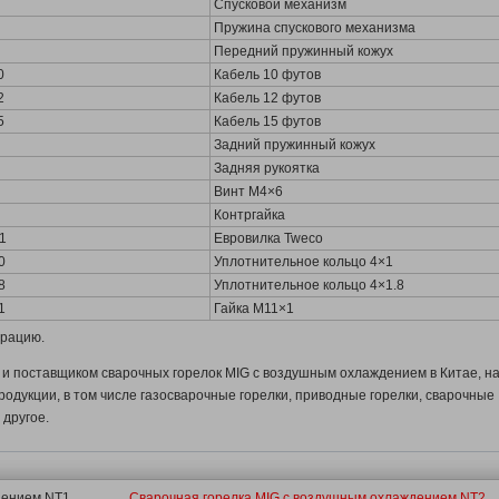
Спусковой механизм
Пружина спускового механизма
Передний пружинный кожух
0
Кабель 10 футов
2
Кабель 12 футов
5
Кабель 15 футов
Задний пружинный кожух
Задняя рукоятка
Винт M4×6
Контргайка
1
Евровилка Tweco
0
Уплотнительное кольцо 4×1
8
Уплотнительное кольцо 4×1.8
1
Гайка M11×1
урацию.
 поставщиком сварочных горелок MIG с воздушным охлаждением в Китае, н
одукции, в том числе газосварочные горелки, приводные горелки, сварочные
другое.
дением NT1
Сварочная горелка MIG с воздушным охлаждением NT2