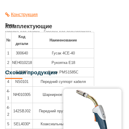
Конструкция
Tags
Комплектующие
горелка для сварки
Горелки для полуавтомата
Код
сварочная оснастка
горелка сварочная mig mag
№
Наименование
детали
сварочные аксессуары
расходники для полуавтоматической сварки
1
300640
Гусак 4CE-40
приспособления для сварки
2
NEH010218
Рукоятка E18
Схожая продукция
3
EJ0005
Курок PMS1585C
4
NS0101
Передний суппорт кабеля
4-
NH010305
Шарнирное соединение
1
4-
142SBJ02
Передний пружинный кожух
2
5
SEL4030*
Коаксиальный кабель 3 м