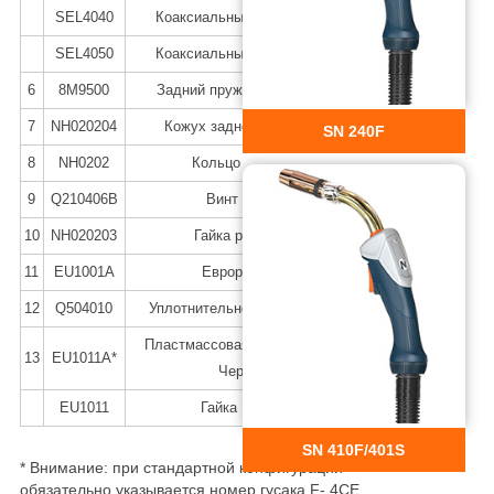
SEL4040
Коаксиальный кабель 4 м
SEL4050
Коаксиальный кабель 5 м
6
8M9500
Задний пружинный кожух
7
NH020204
Кожух задней рукоятки
SN 240F
8
NH0202
Кольцо кожуха
9
Q210406B
Винт M4x6
10
NH020203
Гайка разъема
11
EU1001A
Евроразъем
12
Q504010
Уплотнительное кольцо 4x1
Пластмассовая гайка M10x1,
13
EU1011A*
Черная
EU1011
Гайка M10x1
SN 410F/401S
* Внимание: при стандартной конфигурации
обязательно указывается номер гусака F- 4CE