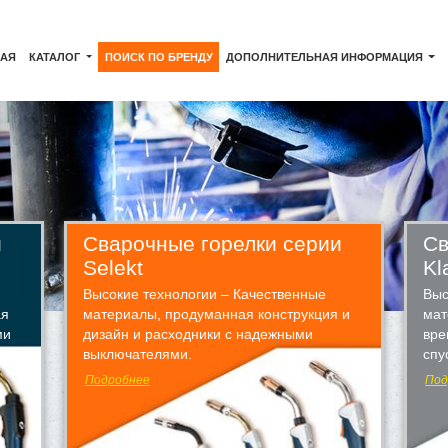
НАЯ
КАТАЛОГ
ПОИСК ПО БРЕНДУ
ДОПОЛНИТЕЛЬНАЯ ИНФОРМАЦИЯ
и
Сварочные горелки серии
Св
Selekt
Kl
Высокие технологии – Качественные
Выс
ая
материалы, продуманная конструкция и
мат
ми
дизайн и расходники с надежными
вре
выключателями.
спу
Подробнее
Под