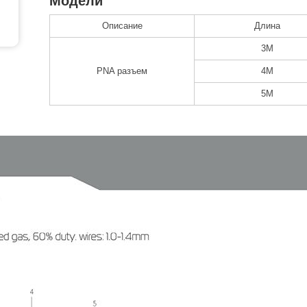
Модели
Описание
Длина
3M
PNA разъем
4M
5M