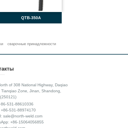
QTB-350A
ки
сварочные принадлежности
такты
orth of 308 National Highway, Daqiao
 Tianqiao Zone, Jinan, Shandong,
(250121)
+86-531-88610336
 +86-531-88974170
l:
sale@north-weld.com
sApp:
+86-15064056855