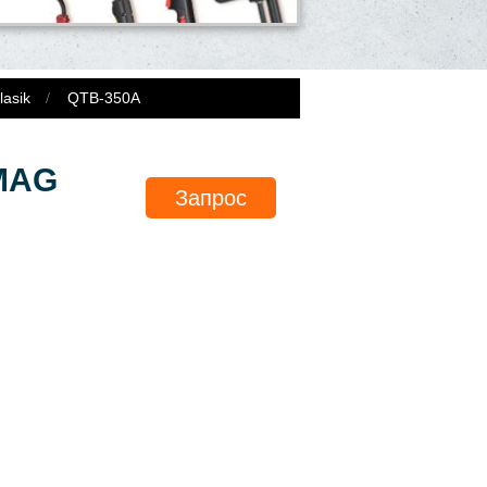
asik
QTB-350A
/MAG
Запрос