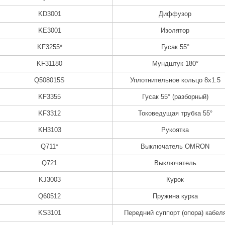
KD3001
Диффузор
KE3001
Изолятор
KF3255*
Гусак 55°
KF31180
Мундштук 180°
Q508015S
Уплотнительное кольцо 8x1.5
KF3355
Гусак 55° (разборный)
KF3312
Токоведущая трубка 55°
KH3103
Рукоятка
Q711*
Выключатель OMRON
Q721
Выключатель
KJ3003
Курок
Q60512
Пружина курка
KS3101
Передний суппорт (опора) кабел