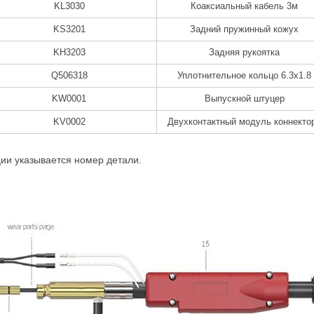
KL3030
Коаксиальный кабель 3м
KS3201
Задний пружинный кожух
KH3203
Задняя рукоятка
Q506318
Уплотнительное кольцо 6.3x1.8
KW0001
Выпускной штуцер
KV0002
Двухконтактный модуль коннекто
ии указывается номер детали.