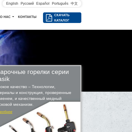
English
Русский
Español
Português
中文
СКАЧАТЬ
О НАС
КОНТАКТЫ
КАТАЛОГ
арочные горелки серии
asik
окое качество – Технологии,
ериалы и конструкция, проверенные
менем, и качественный медный
сковой механизм.
робнее