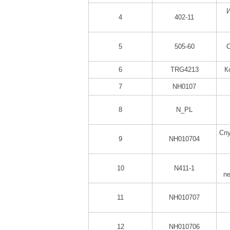
4
402-11
5
505-60
С
6
TRG4213
К
7
NH0107
8
N_PL
Спу
9
NH010704
10
N411-1
п
11
NH010707
12
NH010706