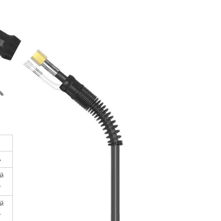
ь
й
т
й
т