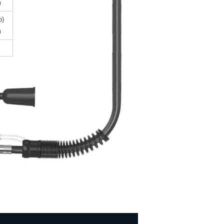
м
р)
м