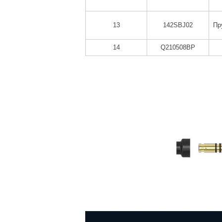
13
142SBJ02
Пр
14
Q210508BP