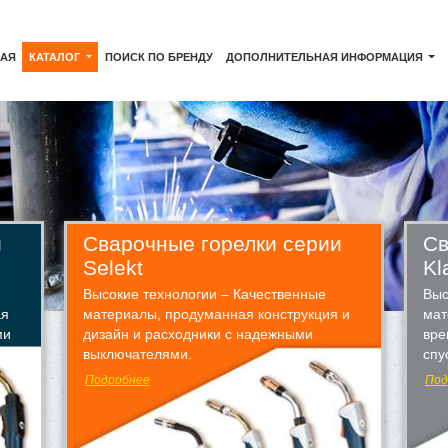
НАЯ
КАТАЛОГ
ПОИСК ПО БРЕНДУ
ДОПОЛНИТЕЛЬНАЯ ИНФОРМАЦИЯ
и
Сварочные горелки серии
Св
Selekt
Kl
Высокие технологии – Качественные
Выс
ая
материалы, продуманная конструкция и
мат
ми
дизайн и расходники с надежными
вре
выключателями.
спу
Подробнее
Под