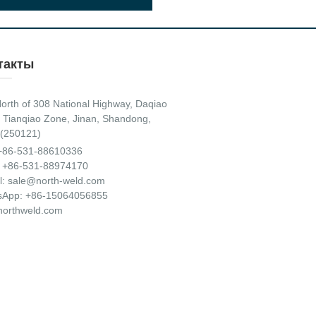
такты
orth of 308 National Highway, Daqiao
 Tianqiao Zone, Jinan, Shandong,
(250121)
+86-531-88610336
 +86-531-88974170
l:
sale@north-weld.com
sApp:
+86-15064056855
orthweld.com