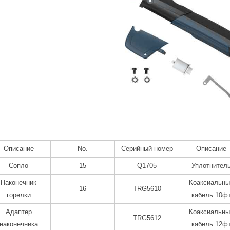
Описание
No.
Серийный номер
Описание
Сопло
15
Q1705
Уплотнител
Наконечник
Коаксиальны
16
TRG5610
горелки
кабель 10ф
Адаптер
Коаксиальны
TRG5612
наконечника
кабель 12ф