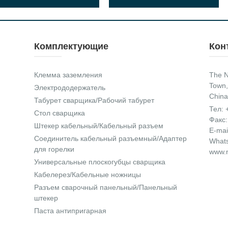
Комплектующие
Кон
Клемма заземления
The N
Town,
Электрододержатель
China
Табурет сварщика/Рабочий табурет
Тел:
Стол сварщика
Факс:
Штекер кабельный/Кабельный разъем
E-mai
Соединитель кабельный разъемный/Адаптер
What
для горелки
www.n
Универсальные плоскогубцы сварщика
Кабелерез/Кабельные ножницы
Разъем сварочный панельный/Панельный
штекер
Паста антипригарная