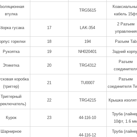
Изоляционная
Коаксиальны
TRG5615
втулка
кабель 15ф
2 Разъем
борка гусака
17
LAK-354
управления
орпус горелки
18
194
Разъем Tab
Рукоятка
19
NH020401
Задний корп
Разъем
Этикетка
20
TRG4312
соединител
сковая коробка
Разъем
21
TU0007
(триггер)
соединителя T
Триггерный
22
TRG4215
Крышка изолят
ереключатель)
Труба (лайне
Курок
23
44-116-10
10фт, 1.6 м
Шарнирное
Труба (лайне
44-116-12