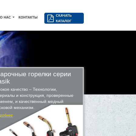
СКАЧАТЬ
О НАС
КОНТАКТЫ
КАТАЛОГ
арочные горелки серии
asik
окое качество – Технологии,
ериалы и конструкция, проверенные
менем, и качественный медный
сковой механизм.
робнее