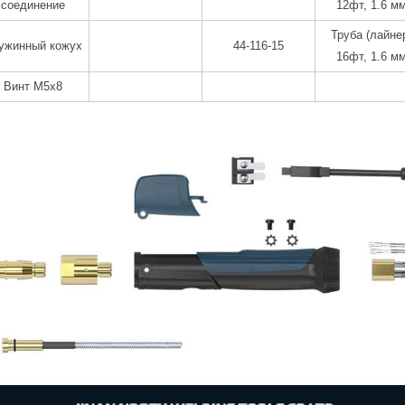
соединение
12фт, 1.6 м
Труба (лайне
ужинный кожух
44-116-15
16фт, 1.6 м
Винт M5x8