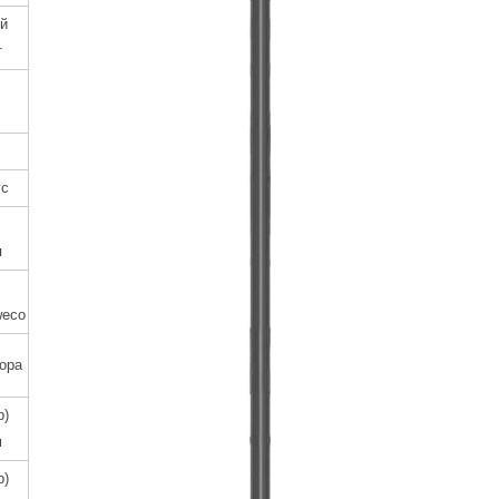
й
т
ус
я
weco
ора
р)
м
р)