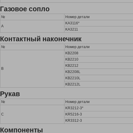
Газовое сопло
№
Номер детали
KA3116*
A
KA3211
Контактный наконечник
№
Номер детали
KB2208
KB2210
KB2212
B
KB2208L
KB2210L
KB2212L
Рукав
№
Номер детали
KR3212-3*
C
KR5216-3
KR3312-3
Компоненты